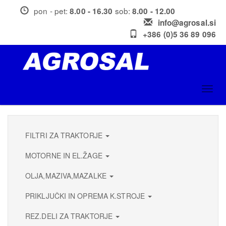
Skip
pon - pet:
sob:
8.00 - 16.30
8.00 - 12.00
to
info@agrosal.si
main
+386 (0)5 36 89 096
content
Toggl
navig
FILTRI ZA TRAKTORJE
MOTORNE IN EL.ŽAGE
OLJA,MAZIVA,MAZALKE
PRIKLJUČKI IN OPREMA K.STROJE
REZ.DELI ZA TRAKTORJE