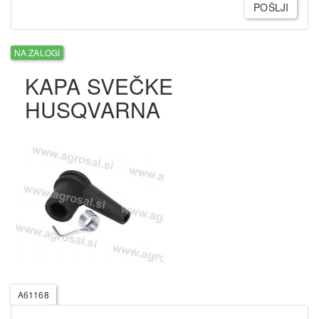
POŠLJI
NA ZALOGI
KAPA SVEČKE
HUSQVARNA
A61168