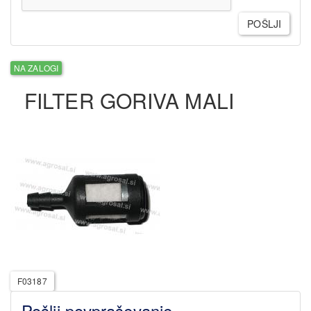
POŠLJI
NA ZALOGI
FILTER GORIVA MALI
F03187
Pošlji povpraševanje