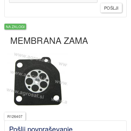
POŠLJI
NA ZALOGI
MEMBRANA ZAMA
R126407
Pošlji povpraševanje