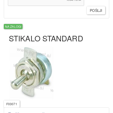
POŠLJI
NA ZALOGI
STIKALO STANDARD
F03071