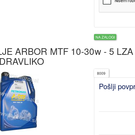
NA ZALOGI
JE ARBOR MTF 10-30w - 5 LZA
IDRAVLIKO
8009
Pošlji povp