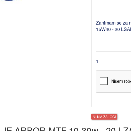
NI NA ZALOGI
JE ARBOR MTF 10-30w - 20 LZ