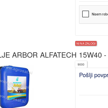
NI NA ZALOGI
LJE ARBOR ALFATECH 15W40 -
9000
Pošlji povp