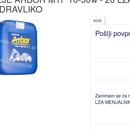
IDRAVLIKO
8008
Pošlji povp