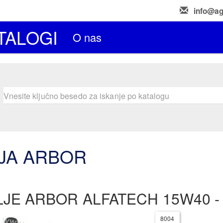
info@ag
TALOGI
O nas
JA ARBOR
LJE ARBOR ALFATECH 15W40 -
8004