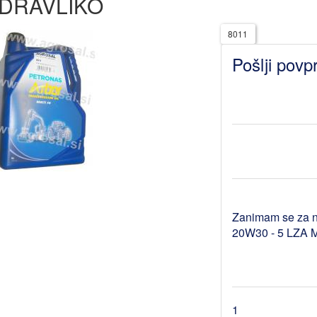
IDRAVLIKO
8011
Pošlji povp