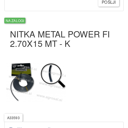
POŠLJI
NA ZALOGI
NITKA METAL POWER FI
2.70X15 MT - K
A33593