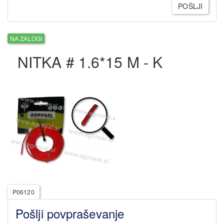
POŠLJI
NA ZALOGI
NITKA # 1.6*15 M - K
P06120
Pošlji povpraševanje