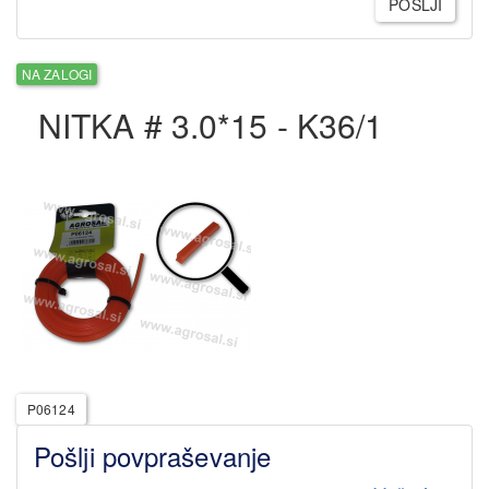
POŠLJI
NA ZALOGI
NITKA # 3.0*15 - K36/1
P06124
Pošlji povpraševanje