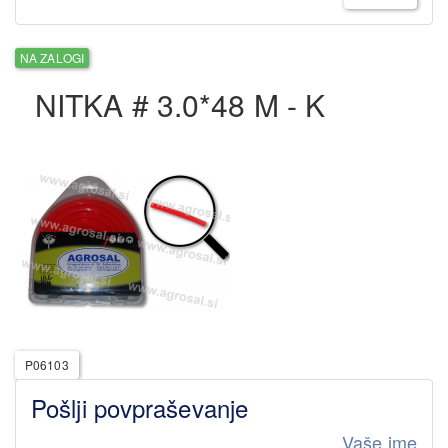
NA ZALOGI
NITKA # 3.0*48 M - K
P06103
Pošlji povpraševanje
Vaše ime