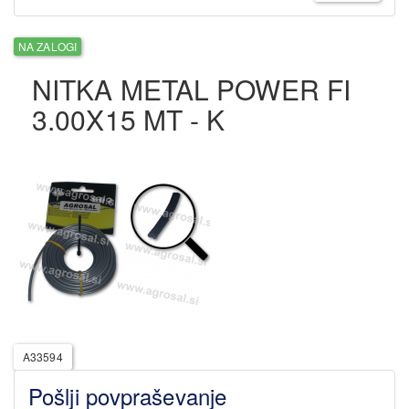
NA ZALOGI
NITKA METAL POWER FI
3.00X15 MT - K
A33594
Pošlji povpraševanje