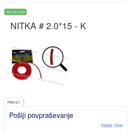
NA ZALOGI
NITKA # 2.0*15 - K
P06121
Pošlji povpraševanje
Vaše ime