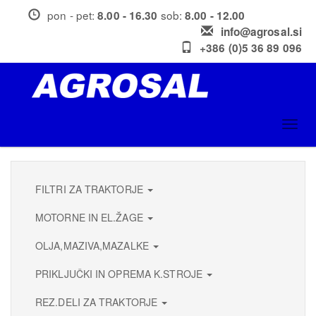
Skip
pon - pet:
sob:
8.00 - 16.30
8.00 - 12.00
to
info@agrosal.si
main
+386 (0)5 36 89 096
content
Toggl
navig
FILTRI ZA TRAKTORJE
MOTORNE IN EL.ŽAGE
OLJA,MAZIVA,MAZALKE
PRIKLJUČKI IN OPREMA K.STROJE
REZ.DELI ZA TRAKTORJE