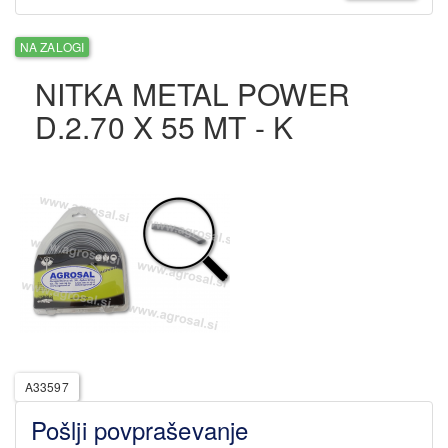
NA ZALOGI
NITKA METAL POWER
D.2.70 X 55 MT - K
A33597
Pošlji povpraševanje