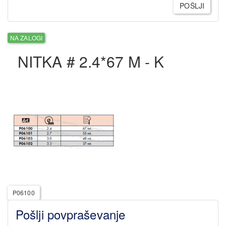
POŠLJI
NA ZALOGI
NITKA # 2.4*67 M - K
P06100
Pošlji povpraševanje