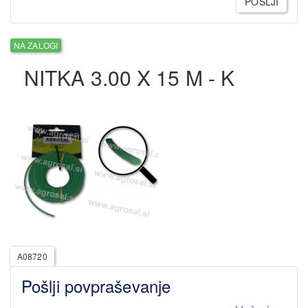
POŠLJI
NA ZALOGI
NITKA 3.00 X 15 M - K
A08720
Pošlji povpraševanje