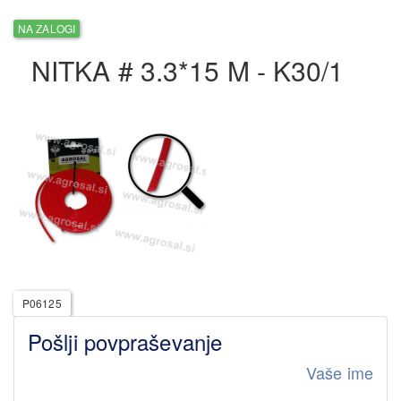
NA ZALOGI
NITKA # 3.3*15 M - K30/1
P06125
Pošlji povpraševanje
Vaše ime