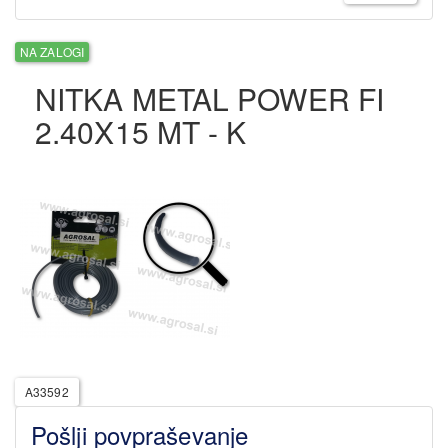
NA ZALOGI
NITKA METAL POWER FI
2.40X15 MT - K
A33592
Pošlji povpraševanje