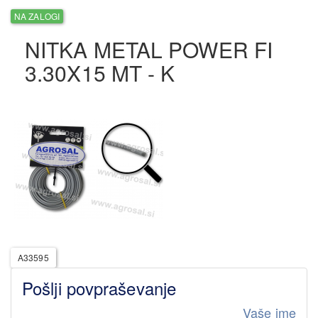
NA ZALOGI
NITKA METAL POWER FI
3.30X15 MT - K
A33595
Pošlji povpraševanje
Vaše ime