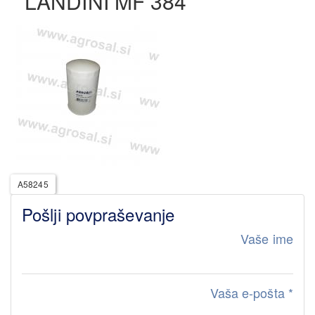
LANDINI MF 384
A58245
Pošlji povpraševanje
Vaše ime
Vaša e-pošta
*