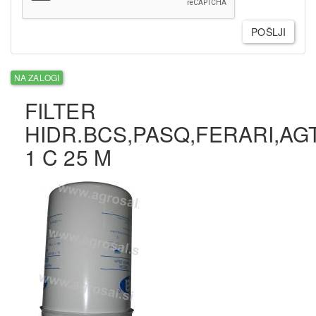
POŠLJI
NA ZALOGI
FILTER
HIDR.BCS,PASQ,FERARI,AG
1 C 25 M