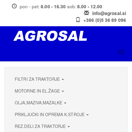
Skip
pon - pet:
sob:
8.00 - 16.30
8.00 - 12.00
to
info@agrosal.si
main
+386 (0)5 36 89 096
content
Toggl
navig
FILTRI ZA TRAKTORJE
MOTORNE IN EL.ŽAGE
OLJA,MAZIVA,MAZALKE
PRIKLJUČKI IN OPREMA K.STROJE
REZ.DELI ZA TRAKTORJE